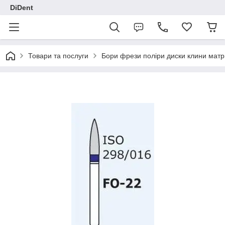
DiDent
Товари та послуги
Бори фрези поліри диски клини матр