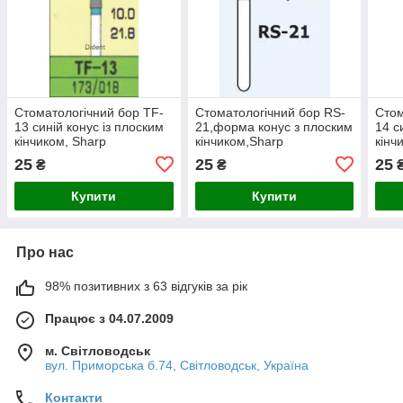
Стоматологічний бор TF-
Стоматологічний бор RS-
Стом
13 синій конус із плоским
21,форма конус з плоским
14 с
кінчиком, Sharp
кінчиком,Sharp
кінч
25
25
25
₴
₴
Купити
Купити
Про нас
98% позитивних з 63 відгуків за рік
Працює з 04.07.2009
м. Світловодськ
вул. Приморська б.74, Світловодськ, Україна
Контакти