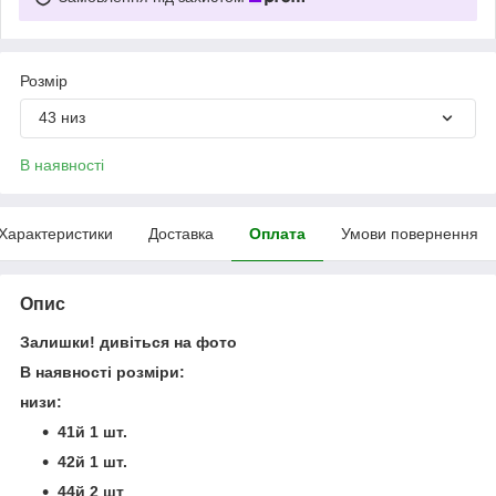
Розмір
43 низ
В наявності
Характеристики
Доставка
Оплата
Умови повернення
Опис
Залишки! дивіться на фото
В наявності розміри:
низи:
41й 1 шт.
42й 1 шт.
44й 2 шт