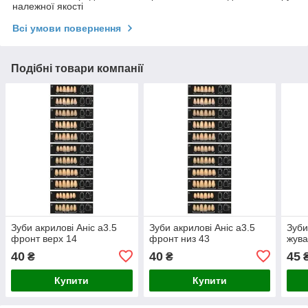
належної якості
Всі умови повернення
Подібні товари компанії
Зуби акрилові Аніс а3.5
Зуби акрилові Аніс а3.5
Зуби
фронт верх 14
фронт низ 43
жува
40
40
45
₴
₴
Купити
Купити