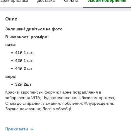
арактеристики
Доставка
Оплата
Умови повернення
Опис
Залишки! дивіться на фото
В наявності розміри:
низи:
41й 1 шт.
42й 1 шт.
44й 2 шт
верх:
32й 2шт
Красиві європейські форми; Гарне потрапляння в
забарвлення VITA; Чудове зчеплення з базисом протеза;
Стійкі до стирання, ламання, побілення; Флуоресцентні;
Зручне паковання; Легкі в обробці.
Приховати