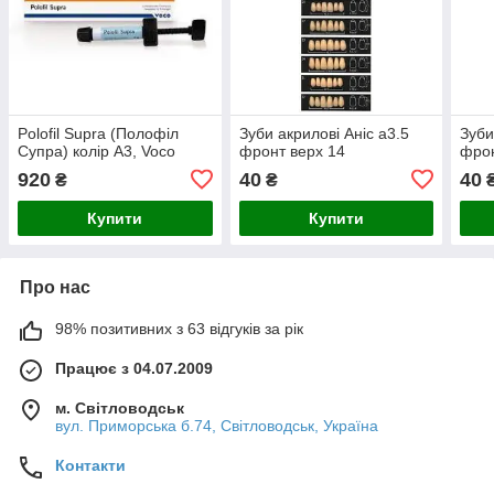
Polofil Supra (Полофіл
Зуби акрилові Аніс а3.5
Зуби
Супра) колір А3, Voco
фронт верх 14
фрон
920
40
40
₴
₴
Купити
Купити
Про нас
98% позитивних з 63 відгуків за рік
Працює з 04.07.2009
м. Світловодськ
вул. Приморська б.74, Світловодськ, Україна
Контакти