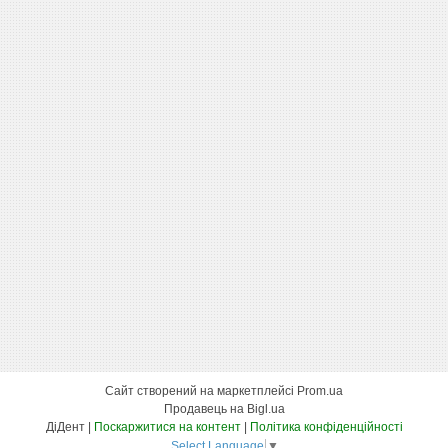
Сайт створений на маркетплейсі
Prom.ua
Продавець на Bigl.ua
ДіДент |
Поскаржитися на контент
|
Політика конфіденційності
Select Language
▼