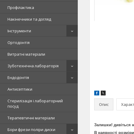
Профілактика
Накінечники та догляд
Інструменти
Ортодонтія
Витратні матеріали
Зуботехнічна лабораторія
Ендодонтія
Антисептики
Стерилізація і лабораторний
Опис
Харак
посуд
Терапевтичні матеріали
Залишки! дивіться 
Бори фрези поліри диски
В наявності розміри