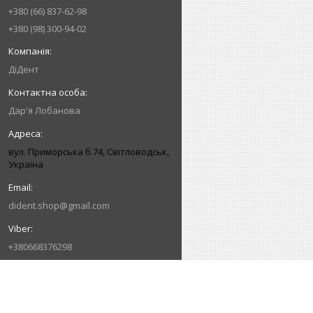
+380 (66) 837-62-98
+380 (98) 300-94-02
ДіДент
Дар'я Лобанова
вул. Приморська б.74, Світловодськ,
Україна
dident.shop@gmail.com
+380668376298