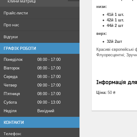
клини матриці
низи:
Прайс-листи
41й 1 шт.
42й 1 шт.
Про нас
44й 2 шт
верх:
Відгуки
32й 2шт
ГРАФІК РОБОТИ
Красиві європейські 
Флуоресцентні; Зручне
Понеділок
08:00
17:00
Вівторок
08:00
17:00
Середа
08:00
17:00
Інформація дл
Четвер
09:00
17:00
Ціна:
50 ₴
Пʼятниця
08:00
17:00
Субота
09:00
13:00
Неділя
Вихідний
КОНТАКТИ