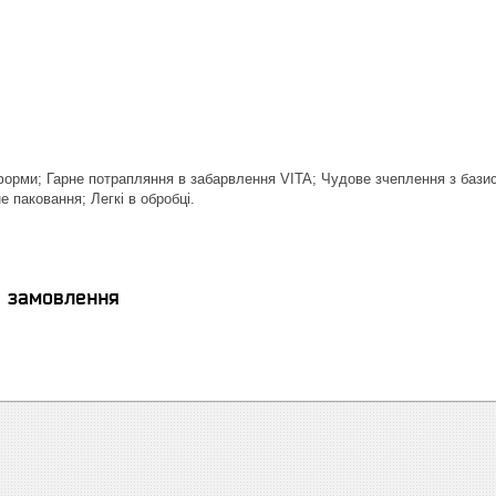
форми; Гарне потрапляння в забарвлення VITA; Чудове зчеплення з базисо
 паковання; Легкі в обробці.
я замовлення