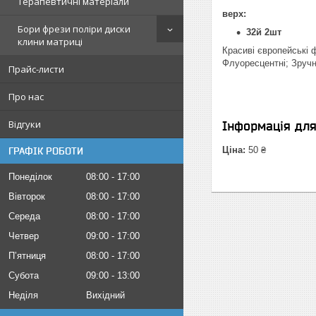
Терапевтичні матеріали
верх:
Бори фрези поліри диски
32й 2шт
клини матриці
Красиві європейські 
Флуоресцентні; Зручне
Прайс-листи
Про нас
Відгуки
Інформація дл
Ціна:
50 ₴
ГРАФІК РОБОТИ
Понеділок
08:00
17:00
Вівторок
08:00
17:00
Середа
08:00
17:00
Четвер
09:00
17:00
Пʼятниця
08:00
17:00
Субота
09:00
13:00
Неділя
Вихідний