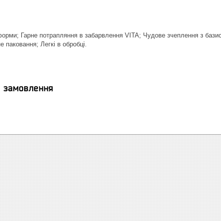
форми; Гарне потрапляння в забарвлення VITA; Чудове зчеплення з базисо
 паковання; Легкі в обробці.
я замовлення