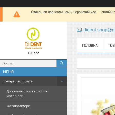
Отакої, ви написали нам у неробочий час — онлайн пі
dident.shop@g
ГОЛОВНА
ТОВ
DiDent
Товари та послуги
Допоміжні стоматологічні
матеріали
Фотополімери