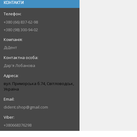
КОНТАКТИ
+380 (66) 837-62-98
+380 (98) 300-94-02
ДіДент
Дар'я Лобанова
вул. Приморська б.74, Світловодськ,
Україна
dident.shop@gmail.com
+380668376298