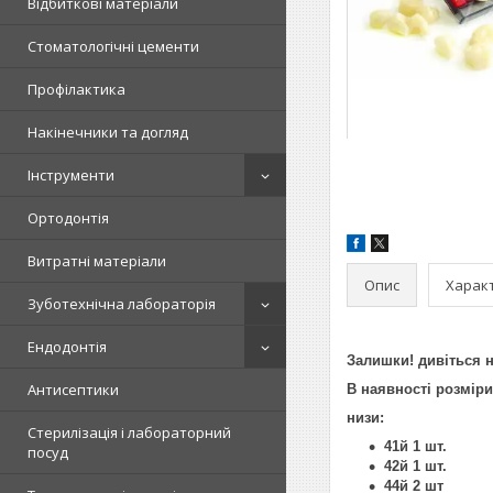
Відбиткові матеріали
Стоматологічні цементи
Профілактика
Накінечники та догляд
Інструменти
Ортодонтія
Витратні матеріали
Опис
Харак
Зуботехнічна лабораторія
Ендодонтія
Залишки! дивіться 
Антисептики
В наявності розміри
низи:
Стерилізація і лабораторний
41й 1 шт.
посуд
42й 1 шт.
44й 2 шт