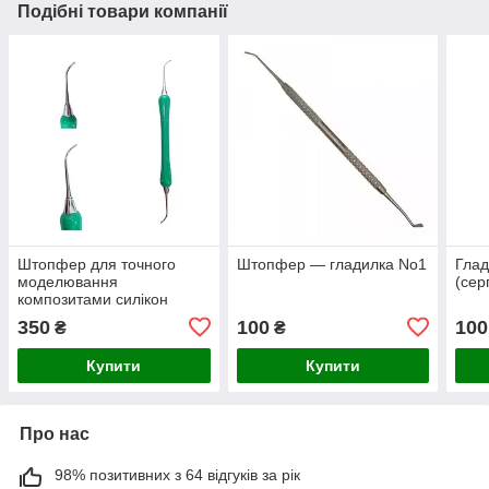
Подібні товари компанії
Штопфер для точного
Штопфер — гладилка No1
Глад
моделювання
(сер
композитами силікон
350
100
100
₴
₴
Купити
Купити
Про нас
98% позитивних з 64 відгуків за рік