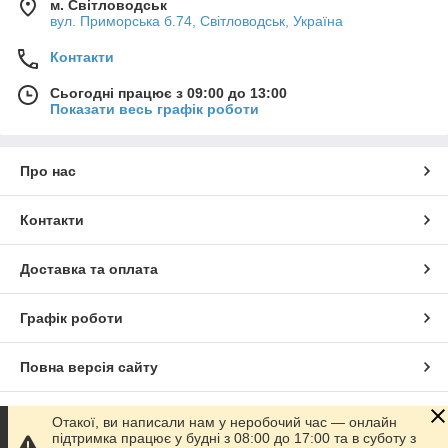
м. Світловодськ
вул. Приморська б.74, Світловодськ, Україна
Контакти
Сьогодні працює з 09:00 до 13:00
Показати весь графік роботи
Про нас
Контакти
Доставка та оплата
Графік роботи
Повна версія сайту
Сайт створено на маркетплейсі
Prom.ua
Отакої, ви написали нам у неробочий час — онлайн
підтримка працює у будні з 08:00 до 17:00 та в суботу з