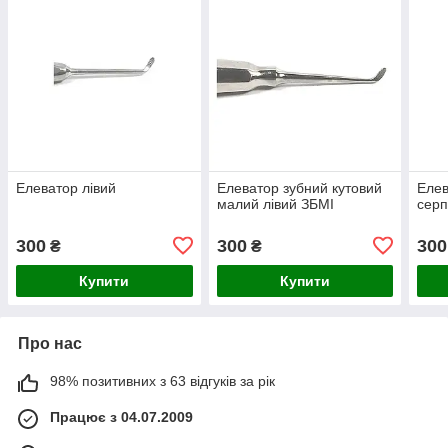
Елеватор лівий
Елеватор зубний кутовий
Еле
малий лівий ЗБМІ
серп
300
300
300
₴
₴
Купити
Купити
Про нас
98% позитивних з 63 відгуків за рік
Працює з 04.07.2009