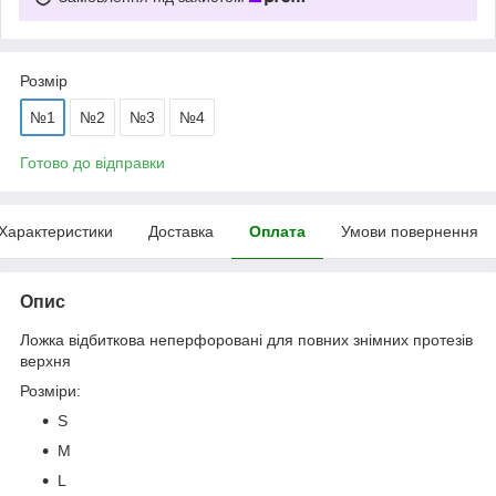
Розмір
№1
№2
№3
№4
Готово до відправки
Характеристики
Доставка
Оплата
Умови повернення
Опис
Ложка відбиткова неперфоровані для повних знімних протезів
верхня
Розміри:
S
M
L