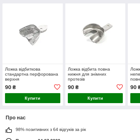
Ложка відбиткова
Ложка відбита повна
Ложк
стандартна перфорована
нижня для знімних
неп
верхня
протезів
повн
ниж
90
90
90
₴
₴
Купити
Купити
Про нас
98% позитивних з 64 відгуків за рік