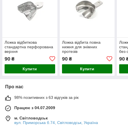
Ложка відбиткова
Ложка відбита повна
Ложк
стандартна перфорована
нижня для знімних
стан
верхня
протезів
без
90
90
90
₴
₴
Купити
Купити
Про нас
98% позитивних з 63 відгуків за рік
Працює з 04.07.2009
м. Світловодськ
вул. Приморська б.74, Світловодськ, Україна