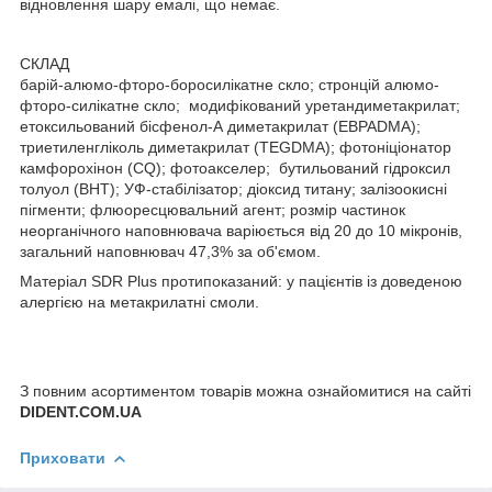
відновлення шару емалі, що немає.
СКЛАД
барій-алюмо-фторо-боросилікатне скло; стронцій алюмо-
фторо-силікатне скло; модифікований уретандиметакрилат;
етоксильований бісфенол-А диметакрилат (EBPADMA);
триетиленгліколь диметакрилат (TEGDMA); фотоніціонатор
камфорохінон (CQ); фотоакселер; бутильований гідроксил
толуол (BHT); УФ-стабілізатор; діоксид титану; залізоокисні
пігменти; флюоресцювальний агент; розмір частинок
неорганічного наповнювача варіюється від 20 до 10 мікронів,
загальний наповнювач 47,3% за об'ємом.
Матеріал SDR Plus протипоказаний: у пацієнтів із доведеною
алергією на метакрилатні смоли.
З повним асортиментом товарів можна ознайомитися на сайті
DIDENT.COM.UA
Приховати