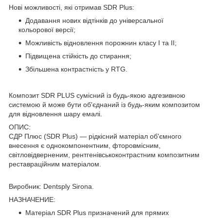
Нові можливості, які отримав SDR Plus:
Додавання нових відтінків до універсальної
кольорової версії;
Можливість відновлення порожнин класу I та II;
Підвищена стійкість до стирання;
Збільшена контрастність у RTG.
Композит SDR PLUS сумісний із будь-якою адгезивною
системою й може бути об'єднаний із будь-яким композитом
для відновлення шару емалі.
ОПИС:
СДР Плюс (SDR Plus) — рідкісний матеріал об'ємного
внесення є однокомпонентним, фторовмісним,
світловідверненим, рентгенівськоконтрастним композитним
реставраційним матеріалом.
Виробник: Dentsply Sirona.
НАЗНАЧЕНИЕ:
Матеріал SDR Plus призначений для прямих