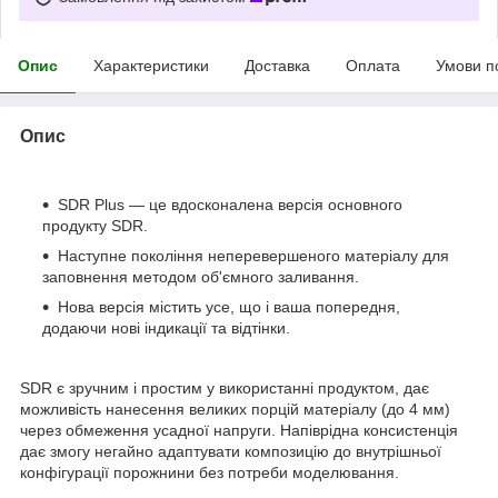
Опис
Характеристики
Доставка
Оплата
Умови п
Опис
SDR Plus — це вдосконалена версія основного
продукту SDR.
Наступне покоління неперевершеного матеріалу для
заповнення методом об'ємного заливання.
Нова версія містить усе, що і ваша попередня,
додаючи нові індикації та відтінки.
SDR є зручним і простим у використанні продуктом, дає
можливість нанесення великих порцій матеріалу (до 4 мм)
через обмеження усадної напруги. Напіврідна консистенція
дає змогу негайно адаптувати композицію до внутрішньої
конфігурації порожнини без потреби моделювання.