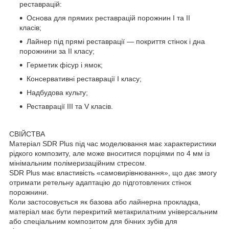
реставрацій:
Основа для прямих реставрацій порожнин I та II
класів;
Лайнер під прямі реставрації — покриття стінок і дна
порожнини за II класу;
Герметик фісур і ямок;
Консервативні реставрації I класу;
Надбудова культу;
Реставрації III та V класів.
СВІЙСТВА
Матеріал SDR Plus під час моделювання має характеристики
рідкого композиту, але може вноситися порціями по 4 мм із
мінімальним полімеризаційним стресом.
SDR Plus має властивість «самовирівнювання», що дає змогу
отримати ретельну адаптацію до підготовлених стінок
порожнини.
Коли застосовується як базова або лайнерна прокладка,
матеріал має бути перекритий метакрилатним універсальним
або спеціальним композитом для бічних зубів для