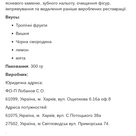
ясневого каменю, зубного нальоту, очищення фісур,
імпрямування та видалення раніше вироблених реставрації.
Вкусы
:
Тропічні фрукти
Вишня
Чорна смородина
лимон
мята
Паковання
: 300 гр
Виробник:
Юридична адреса:
ФО-П Лобанов С.О.
61099, Україна, м. Харків, вул. Ощепкова б.16а оф.8
Адреса потужностей:
61075,Україна, м. Харків, вул. С.Потоцького 38а
27502, Україна, м.Світловодськ вул. Приморська 74.
.