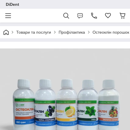
DiDent
Товари та послуги
Профілактика
Остеоклін порошок 