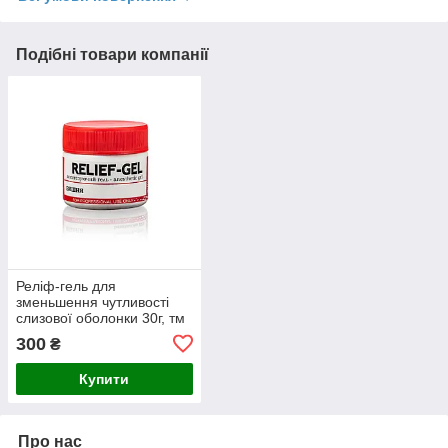
Подібні товари компанії
Реліф-гель для
зменьшення чутливості
слизової оболонки 30г, тм
ДіДент
300
₴
Купити
Про нас