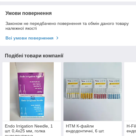
Умови повернення
Законом не передбачено повернення та обмін даного товару
належної якості
Всі умови повернення
Подібні товари компанії
Endo Irrigation Needle, 1
НТМ К-файли
H-Fi
шт. 0,4х25 мм, голка
ендодонтичні, 6 шт.
ендо
ендодонтична