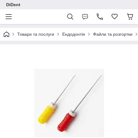
DiDent
Товари та послуги
Ендодонтія
Файли та розгортки